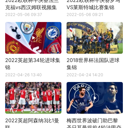
2022欧联杯半决赛法兰
2022欧联杯半决赛罗马
克福vs西汉姆联视频集
VS莱斯特城比赛集锦
锦
2022-05-06 09:37
2022-05-06 09:21
2022英超第34轮进球集
2018世界杯法国队进球
锦
集锦
2022-04-26 13:40
2022-04-24 14:20
2022英超阿森纳3比1曼
梅西世界波破门助巴黎
联
圣日耳曼提前4轮法甲夺