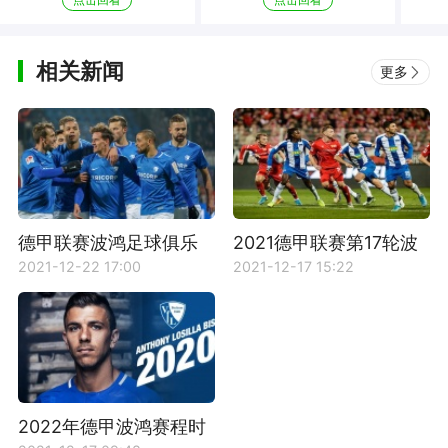
相关新闻
更多
德甲联赛波鸿足球俱乐
2021德甲联赛第17轮波
部资料介绍
鸿vs柏林联合比赛前瞻​
2021-12-22 17:00
2021-12-17 15:22
2022年德甲波鸿赛程时