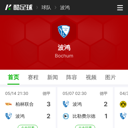
球队
波鸿
波鸿
Bochum
首页
赛程
新闻
阵容
视频
图片
05/14 21:30
德甲
05/07 02:30
德甲
04/
3
2
柏林联合
波鸿
2
1
波鸿
比勒费尔德
点击回看
点击回看