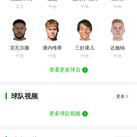
安-维特克
后卫
中场
中场
中场
克瓦尔滕
潘内维希
三好康儿
达施纳
中场
中场
中场
中场
查看更多球员
球队视频
更多
更多球队视频