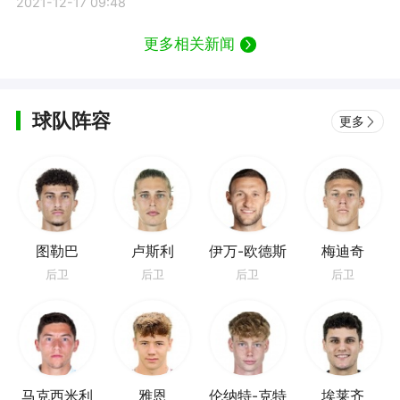
间表
2021-12-17 09:48
更多相关新闻
球队阵容
更多
图勒巴
卢斯利
伊万-欧德斯
梅迪奇
后卫
后卫
后卫
后卫
马克西米利
雅恩
伦纳特-克特
埃莱齐