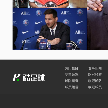
国足世预赛12强赛图片
梅西加盟巴黎圣日耳曼壁纸
巴萨球员
热门栏目:
赛事新闻
赛事频道:
欧冠联赛
球队频道:
欧冠球队
球员频道:
欧冠球员