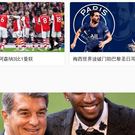
超阿森纳3比1曼联