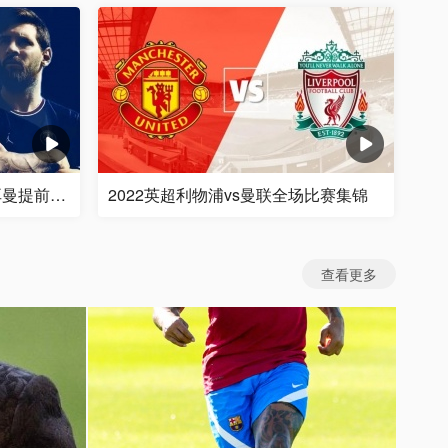
梅西世界波破门助巴黎圣日耳曼提前4轮法甲夺冠
2022英超利物浦vs曼联全场比赛集锦
查看更多