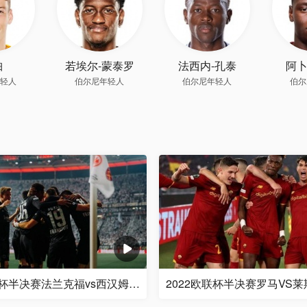
珀
若埃尔-蒙泰罗
法西内-孔泰
阿卜
轻人
伯尔尼年轻人
伯尔尼年轻人
伯尔
2022欧联杯半决赛法兰克福vs西汉姆联视频集锦