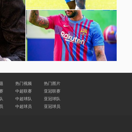
巴萨球员赛季前训练图片
孟菲斯-德佩诺坎普球场图片
题
热门视频
热门图片
赛
中超联赛
亚冠联赛
队
中超球队
亚冠球队
员
中超球员
亚冠球员