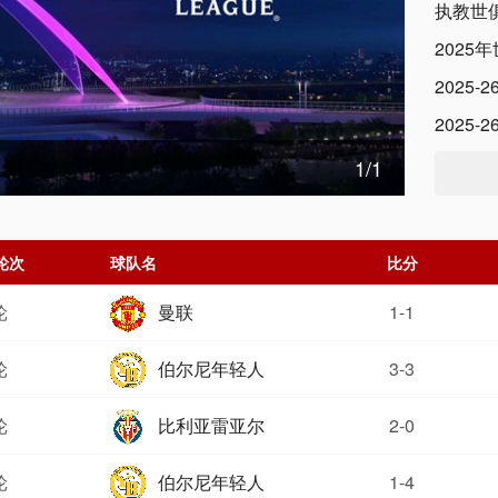
执教世
2025
2025
2025
2021-2022赛季欧冠联赛专区
1
/1
轮次
球队名
比分
轮
曼联
1-1
轮
伯尔尼年轻人
3-3
轮
比利亚雷亚尔
2-0
轮
伯尔尼年轻人
1-4