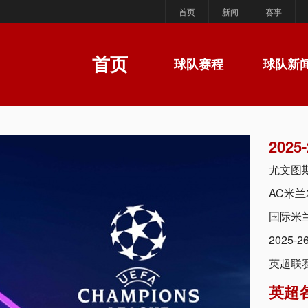
首页
新闻
赛事
首页
球队赛程
球队新
202
尤文图斯
AC米兰
国际米兰
2025
英超联
英超