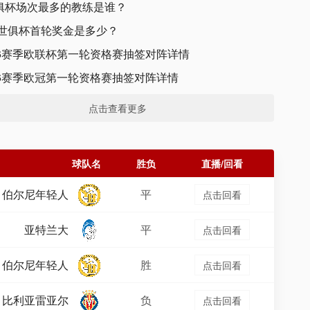
俱杯场次最多的教练是谁？
年世俱杯首轮奖金是多少？
-26赛季欧联杯第一轮资格赛抽签对阵详情
-26赛季欧冠第一轮资格赛抽签对阵详情
点击查看更多
球队名
胜负
直播/回看
伯尔尼年轻人
平
点击回看
亚特兰大
平
点击回看
伯尔尼年轻人
胜
点击回看
比利亚雷亚尔
负
点击回看