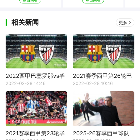
相关新闻
更多
2022西甲巴塞罗那vs毕
2021赛季西甲第26轮巴
尔巴鄂竞技比赛分析
塞罗那VS毕尔巴鄂竞技
2022-02-28 14:46
2022-02-28 10:46
比赛回放
2021赛季西甲第23轮毕
2025-26赛季西甲球队