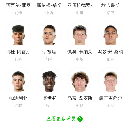
阿西尔-耶罗
塞尔顿-桑切
亚历杭德罗-
埃吉鲁斯
斯
雷戈
前锋
中场
中场
后卫
阿杜-阿雷斯
伊塞塔
佩奥-卡纳莱
马罗安-桑纳
斯
迪
前锋
前锋
中场
前锋
帕迪利亚
博伊罗
乌奈-戈麦斯
豪雷吉萨尔
门将
后卫
中场
中场
查看更多球员