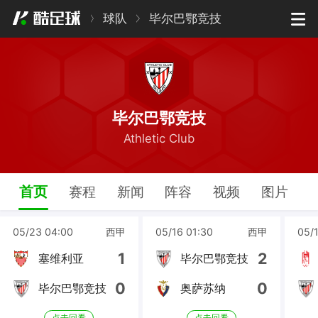
球队
毕尔巴鄂竞技
毕尔巴鄂竞技
Athletic Club
首页
赛程
新闻
阵容
视频
图片
05/23 04:00
西甲
05/16 01:30
西甲
05/
1
2
塞维利亚
毕尔巴鄂竞技
0
0
毕尔巴鄂竞技
奥萨苏纳
点击回看
点击回看