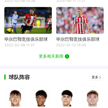
尔巴鄂竞技对阵西班牙
毕尔巴鄂竞技主教练是
2022-02-08 10:38
2025-06-17 11:21
人比赛回放
谁？
毕尔巴鄂竞技俱乐部球
毕尔巴鄂竞技俱乐部球
员伊尼戈·马丁内斯资料
员穆尼亚因资料介绍
2022-02-08 11:37
2022-01-12 15:09
介绍
更多相关新闻
球队阵容
更多