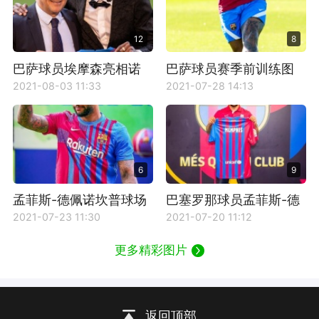
12
8
巴萨球员埃摩森亮相诺
巴萨球员赛季前训练图
坎普
片
2021-08-03 11:33
2021-07-28 14:13
6
9
孟菲斯-德佩诺坎普球场
巴塞罗那球员孟菲斯-德
图片
佩图片
2021-07-23 11:30
2021-07-20 11:12
更多精彩图片
返回顶部