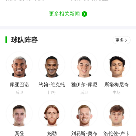
更多相关新闻
球队阵容
更多
库亚巴诺
约翰-维克托
雅伊尔-库尼
斯塔梅尼奇
亚
后卫
门将
后卫
中场
宾登
鲍勒
刘易斯-奥布
洛伦佐-卢卡