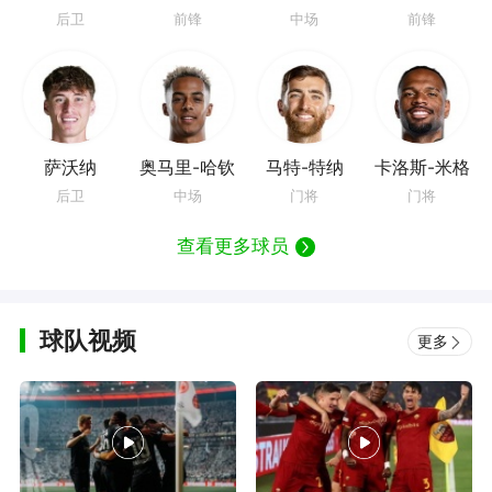
赖恩
后卫
前锋
中场
前锋
萨沃纳
奥马里-哈钦
马特-特纳
卡洛斯-米格
森
尔
后卫
中场
门将
门将
查看更多球员
球队视频
更多