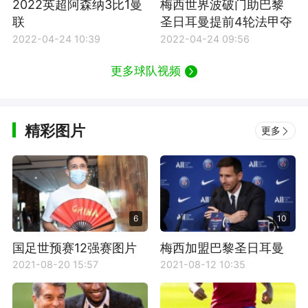
2022英超阿森纳3比1曼
梅西世界波破门助巴黎
联
圣日耳曼提前4轮法甲夺
冠
2022-04-24 10:39
2022-04-24 09:56
更多球队视频
精彩图片
更多
6
10
国足世预赛12强赛图片
梅西加盟巴黎圣日耳曼
壁纸
2021-08-20 15:57
2021-08-12 10:35