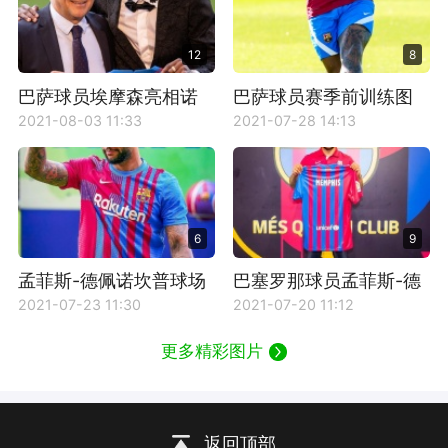
12
8
巴萨球员埃摩森亮相诺
巴萨球员赛季前训练图
坎普
片
2021-08-03 11:33
2021-07-28 14:13
6
9
孟菲斯-德佩诺坎普球场
巴塞罗那球员孟菲斯-德
图片
佩图片
2021-07-23 11:30
2021-07-20 11:12
更多精彩图片
返回顶部