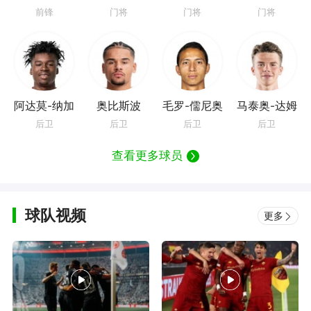
雷维奇
前锋
门将
门将
门将
阿达莫-纳加
奥比斯波
毛罗-儒尼奥
马泰奥-达姆
洛
尔
斯
后卫
后卫
后卫
后卫
查看更多球员
球队视频
更多