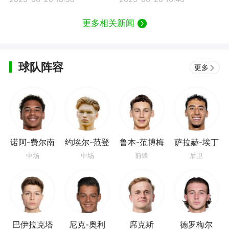
更多相关新闻
球队阵容
更多
诺阿-费尔南
约埃尔-范登
鲁本-范博梅
萨拉赫-埃丁
德斯
贝尔赫
尔
中场
中场
前锋
后卫
巴伊拉克塔
尼克-奥利
席克斯
德罗梅尔