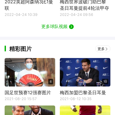
2022英超阿森纳3比1曼
梅西世界波破门助巴黎
联
圣日耳曼提前4轮法甲夺
冠
2022-04-24 10:39
2022-04-24 09:56
更多球队视频
精彩图片
更多
6
10
国足世预赛12强赛图片
梅西加盟巴黎圣日耳曼
壁纸
2021-08-20 15:57
2021-08-12 10:35