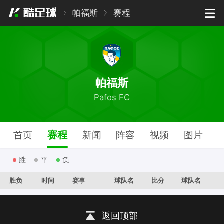
帕福斯
赛程
帕福斯
Pafos FC
赛程
首页
新闻
阵容
视频
图片
胜
平
负
胜负
时间
赛事
球队名
比分
球队名
返回顶部