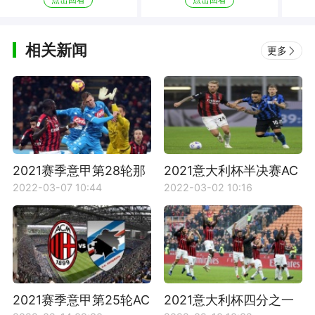
相关新闻
更多
2021赛季意甲第28轮那
2021意大利杯半决赛AC
不勒斯VSAC米兰比赛回
米兰VS国际米兰比赛回
2022-03-07 10:44
2022-03-02 10:16
放
放
2021赛季意甲第25轮AC
2021意大利杯四分之一