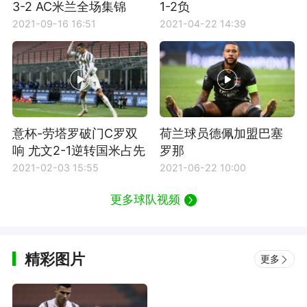
3-2 AC米兰全场集锦
1-2负
2021-09-16 16:51
2021-04-22 14:39
意杯-劳塔罗破门C罗双
荷兰球员德佩加盟巴塞
响 尤文2-1逆转国米占先
罗那
机
2021-02-03 15:55
2021-06-22 10:00
更多球队视频
精彩图片
更多