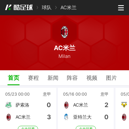
球队
AC米兰
AC米兰
Milan
首页
赛程
新闻
阵容
视频
图片
05/23 00:00
意甲
05/16 00:00
意甲
05/
0
2
萨索洛
AC米兰
3
0
AC米兰
亚特兰大
点击回看
点击回看