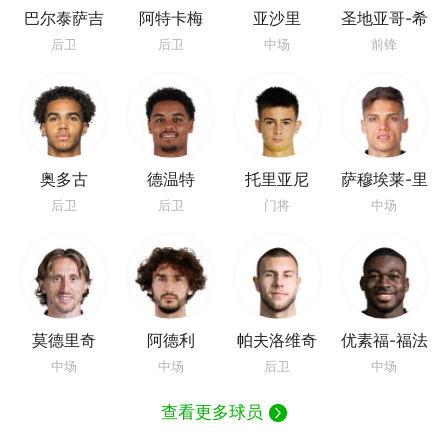
巴尔泰萨吉
阿特卡梅
亚沙里
圣地亚哥-希
门尼斯
后卫
后卫
中场
前锋
奥多古
德温特
托里亚尼
萨穆埃莱-里
奇
后卫
后卫
门将
中场
莫德里奇
阿德利
帕夫洛维奇
优素福-福法
纳
中场
中场
后卫
中场
查看更多球员