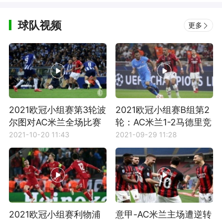
球队视频
更多
2021欧冠小组赛第3轮波
2021欧冠小组赛B组第2
尔图对AC米兰全场比赛
轮：AC米兰1-2马德里竞
集锦
技全场集锦
2021-10-20 11:43
2021-09-29 11:28
2021欧冠小组赛利物浦
意甲-AC米兰主场遭逆转