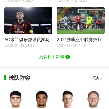
米兰对阵桑普多利亚比
决赛AC米兰对阵拉齐奥
2022-02-14 09:30
2022-02-10 10:32
赛回放
比赛回放
AC米兰俱乐部球员罗马
2021赛季意甲联赛第17
尼奥利资料介绍
轮乌迪内斯vsAC米兰比
2022-01-18 14:25
2021-12-13 11:43
赛回放
更多相关新闻
球队阵容
更多