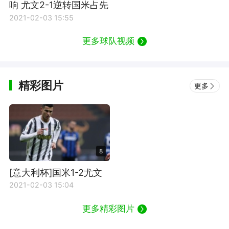
响 尤文2-1逆转国米占先
机
2021-02-03 15:55
更多球队视频
精彩图片
更多
8
[意大利杯]国米1-2尤文
C罗两球
2021-02-03 15:04
更多精彩图片