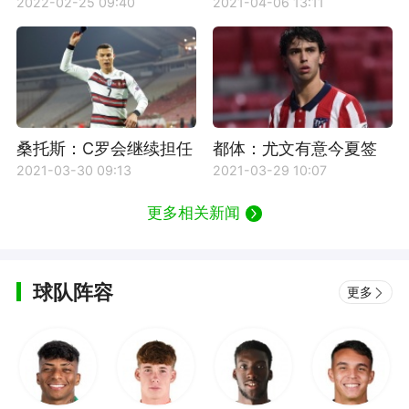
加赛次回合那不勒斯VS
2-2战平都灵
2022-02-25 09:40
2021-04-06 13:11
巴塞罗那比赛回放
桑托斯：C罗会继续担任
都体：尤文有意今夏签
葡萄牙队长
下菲利克斯
2021-03-30 09:13
2021-03-29 10:07
更多相关新闻
球队阵容
更多