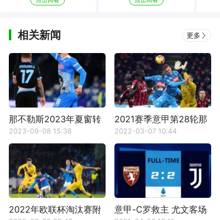
相关新闻
更多
那不勒斯2023年夏窗转
2021赛季意甲第28轮那
会交易结果
不勒斯VSAC米兰比赛回
2023-09-08 15:38
2022-03-07 10:44
放
2022年欧联杯淘汰赛附
意甲-C罗救主 尤文客场