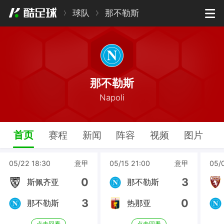
球队
那不勒斯
那不勒斯
Napoli
首页
赛程
新闻
阵容
视频
图片
05/22 18:30
意甲
05/15 21:00
意甲
05/
0
3
斯佩齐亚
那不勒斯
3
0
那不勒斯
热那亚
点击回看
点击回看