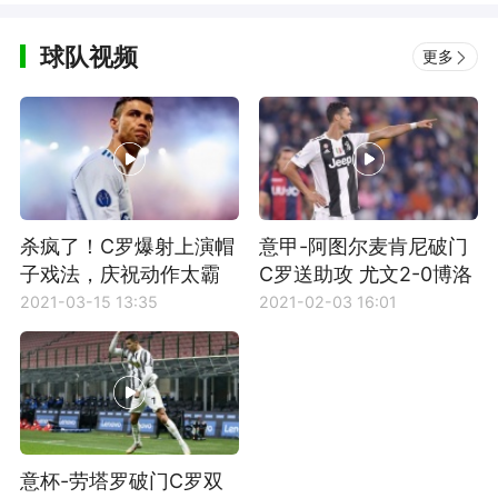
球队视频
更多
杀疯了！C罗爆射上演帽
意甲-阿图尔麦肯尼破门
子戏法，庆祝动作太霸
C罗送助攻 尤文2-0博洛
气
尼亚
2021-03-15 13:35
2021-02-03 16:01
意杯-劳塔罗破门C罗双