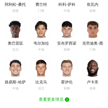
阿利松-桑托
费兰特
科利-萨科
焦瓦内
斯
前锋
门将
中场
前锋
奥巴雷廷
韦尔加拉
安布罗西诺
克劳迪奥-图
里
后卫
中场
前锋
门将
路易斯-哈萨
比克马
霍伊伦
卢卡库
中场
后卫
前锋
前锋
查看更多球员