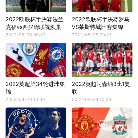
2022欧联杯半决赛法兰
2022欧联杯半决赛罗马
克福vs西汉姆联视频集
VS莱斯特城比赛集锦
锦
2022-05-06 09:37
2022-05-06 09:21
2022英超第34轮进球集
2022英超阿森纳3比1曼
锦
联
2022-04-26 13:40
2022-04-24 10:39