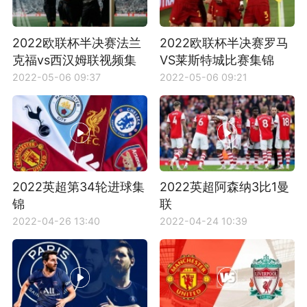
2022欧联杯半决赛法兰
2022欧联杯半决赛罗马
克福vs西汉姆联视频集
VS莱斯特城比赛集锦
锦
2022-05-06 09:37
2022-05-06 09:21
2022英超第34轮进球集
2022英超阿森纳3比1曼
锦
联
2022-04-26 13:40
2022-04-24 10:39