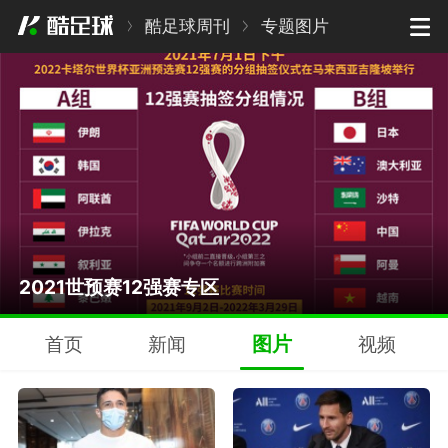
酷足球周刊
专题图片
2021世预赛12强赛专区
2021东京奥运会足球比赛时间表
2021东京奥运会中国女足22人名单
2021中超联赛重启 广州赛区座位75%开
2021世预赛12强赛专区
图片
首页
新闻
视频
房率