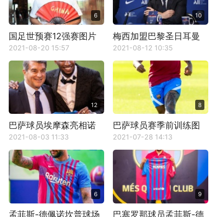
6
10
国足世预赛12强赛图片
梅西加盟巴黎圣日耳曼
壁纸
2021-08-20 15:57
2021-08-12 10:35
12
8
巴萨球员埃摩森亮相诺
巴萨球员赛季前训练图
坎普
片
2021-08-03 11:33
2021-07-28 14:13
6
9
孟菲斯-德佩诺坎普球场
巴塞罗那球员孟菲斯-德