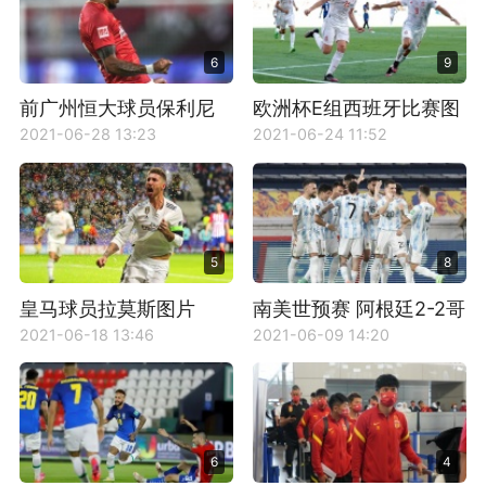
6
9
前广州恒大球员保利尼
欧洲杯E组西班牙比赛图
奥图片
片
2021-06-28 13:23
2021-06-24 11:52
5
8
皇马球员拉莫斯图片
南美世预赛 阿根廷2-2哥
伦比亚 比赛图片
2021-06-18 13:46
2021-06-09 14:20
6
4