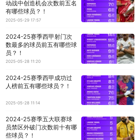
动战中创造机会次数前五名
有哪些球员？！
2025-05-29 17:57
2024-25赛季西甲射门次
数最多的球员前五有哪些球
员？！
2025-05-28 11:20
2024-25赛季西甲成功过
人榜前五有哪些球员？！
2025-05-28 11:14
2024-25赛季五大联赛球
员禁区外破门次数前十有哪
些球员？！