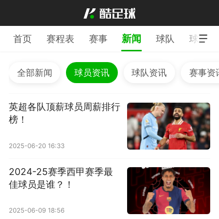
新闻
首页
赛程表
赛事
球队
球员
全部新闻
球员资讯
球队资讯
赛事资
英超各队顶薪球员周薪排行
榜！
2025-06-20 16:33
2024-25赛季西甲赛季最
佳球员是谁？！
2025-06-09 18:56