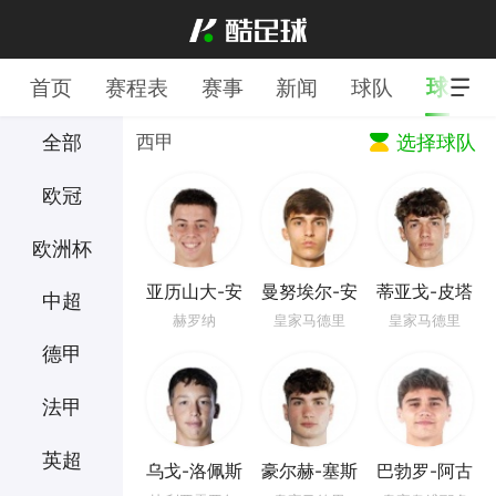
球员
首页
赛程表
赛事
新闻
球队
全部
西甲
选择球队
欧冠
欧洲杯
亚历山大-安
曼努埃尔-安
蒂亚戈-皮塔
中超
德烈耶夫
赫尔
奇
赫罗纳
皇家马德里
皇家马德里
德甲
法甲
英超
乌戈-洛佩斯
豪尔赫-塞斯
巴勃罗-阿古