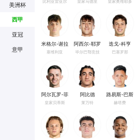
特罗
丁
比利亚雷亚尔
皇家马德里
皇家奥维耶多
美洲杯
西甲
亚冠
米格尔-谢拉
阿西尔-耶罗
迭戈-科亨
意甲
塞维利亚
毕尔巴鄂竞技
巴塞罗那
阿尔瓦罗-菲
阿比德
路易斯-巴斯
达尔戈
克斯
皇家贝蒂斯
莱万特
赫塔费