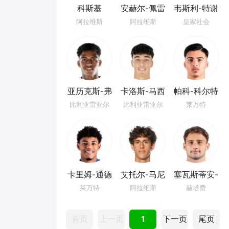
科斯基
安赫尔-佩雷
韦斯利-特谢
斯
拉
阿拉维斯
阿拉维斯
皇家社会
亚历克斯-弗
卡洛斯-马西
帕科-科尔特
里曼
亚
斯
比利亚雷亚尔
比利亚雷亚尔
莱万特
卡里姆-通德
艾托尔-马尼
塞瓦斯蒂安-
亚斯
博塞利
莱万特
阿拉维斯
赫塔费
首页
上一页
1
下一页
尾页