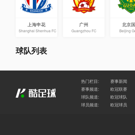
上海申花
广州
北京
Shanghai Shenhua FC
Guangzhou FC
Beijing 
球队列表
热门栏目:
赛事新闻
赛事频道:
欧冠联赛
球队频道:
欧冠球队
球员频道:
欧冠球员