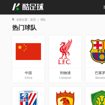
当前位置：
首页
>
球队
热门球队
中国
利物浦
巴塞
China
Liverpool
Barcel