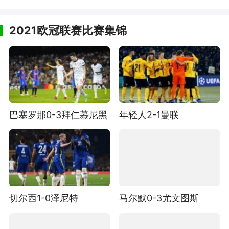
2021欧冠联赛比赛集锦
巴塞罗那0-3拜仁慕尼黑
年轻人2-1曼联
切尔西1-0泽尼特
马尔默0-3尤文图斯