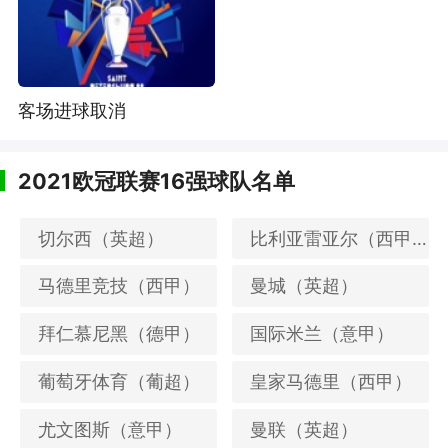
客场进球取消
2021欧冠联赛16强球队名单
切尔西（英超）
比利亚雷亚尔（西甲）
马德里竞技（西甲）
曼城（英超）
拜仁慕尼黑（德甲）
国际米兰（意甲）
葡萄牙体育（葡超）
皇家马德里（西甲）
尤文图斯（意甲）
曼联（英超）