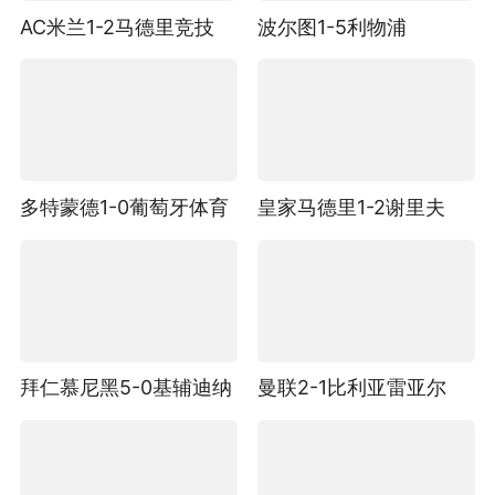
AC米兰1-2马德里竞技
波尔图1-5利物浦
多特蒙德1-0葡萄牙体育
皇家马德里1-2谢里夫
拜仁慕尼黑5-0基辅迪纳
曼联2-1比利亚雷亚尔
摩