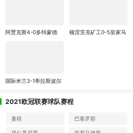
阿贾克斯4-0多特蒙德
顿涅茨克矿工0-5皇家马
德里
国际米兰3-1蒂拉斯波尔
警长
2021欧冠联赛球队赛程
曼联
巴塞罗那
拜仁慕尼黑
皇家马德里