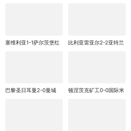
塞维利亚1-1萨尔茨堡红
比利亚雷亚尔2-2亚特兰
牛
大
巴黎圣日耳曼2-0曼城
顿涅茨克矿工0-0国际米
兰