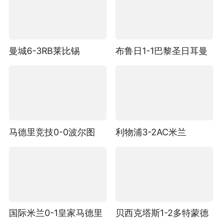
曼城6-3RB莱比锡
布鲁日1-1巴黎圣日耳曼
马德里竞技0-0波尔图
利物浦3-2AC米兰
国际米兰0-1皇家马德里
贝西克塔斯1-2多特蒙德