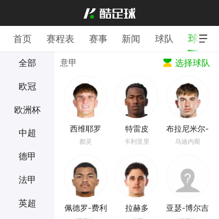
球员
首页
赛程表
赛事
新闻
球队
全部
意甲
选择球队
欧冠
欧洲杯
西维耶罗
特雷皮
布拉尼米尔-
中超
姆拉契奇
都灵
卡利亚里
乌迪内斯
德甲
法甲
英超
佩德罗-费利
拉赫多
亚瑟-博尔吉