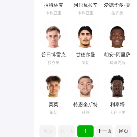
拉特林克
阿尔瓦拉辛
爱德华多-莫
塔
卡利亚里
卡利亚里
拉齐奥
普日博雷克
甘德尔曼
胡安-阿里萨
拉
拉齐奥
莱切
乌迪内斯
莫莫
特恩奎斯特
利泰塔​
莱切
科莫
卡利亚里
首页
上一页
1
下一页
尾页