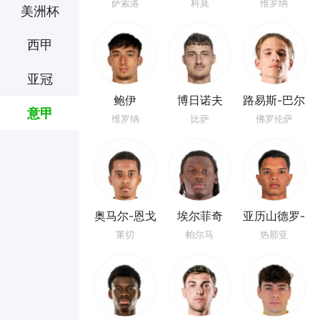
佩
萨索洛
科莫
维罗纳
美洲杯
西甲
亚冠
鲍伊
博日诺夫
路易斯-巴尔
意甲
博
维罗纳
比萨
佛罗伦萨
奥马尔-恩戈
埃尔菲奇
亚历山德罗-
姆
阿莫林
莱切
帕尔马
热那亚