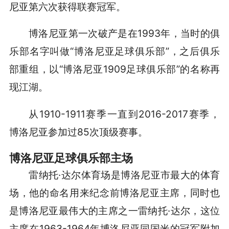
尼亚第六次获得联赛冠军。
博洛尼亚第一次破产是在1993年，当时的俱
乐部名字叫做“博洛尼亚足球俱乐部”，之后俱乐
部重组，以“博洛尼亚1909足球俱乐部”的名称再
现江湖。
从1910-1911赛季一直到2016-2017赛季，
博洛尼亚参加过85次顶级赛事。
博洛尼亚足球俱乐部主场
雷纳托·达尔体育场是博洛尼亚市最大的体育
场，他的命名用来纪念前博洛尼亚主席，同时也
是博洛尼亚最伟大的主席之一雷纳托·达尔，这位
主席在1963-1964年博洛尼亚同国米的冠军附加