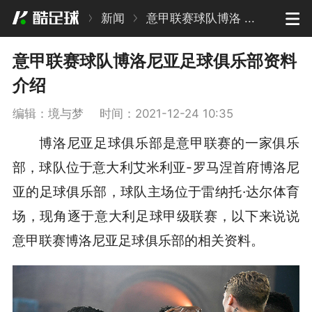
新闻
意甲联赛球队博洛 ...
意甲联赛球队博洛尼亚足球俱乐部资料
介绍
编辑：境与梦
时间：2021-12-24 10:35
博洛尼亚足球俱乐部是意甲联赛的一家俱乐
部，球队位于意大利艾米利亚-罗马涅首府博洛尼
亚的足球俱乐部，球队主场位于雷纳托·达尔体育
场，现角逐于意大利足球甲级联赛，以下来说说
意甲联赛博洛尼亚足球俱乐部的相关资料。