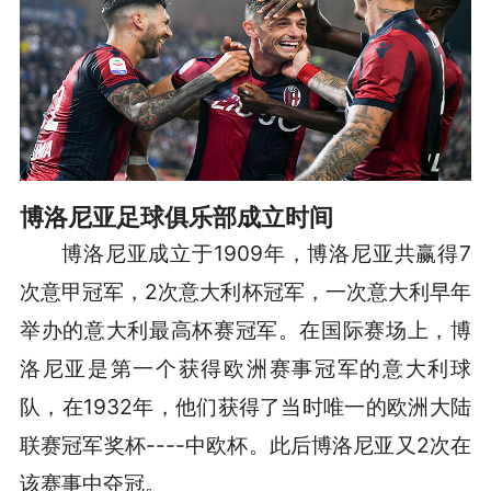
博洛尼亚足球俱乐部成立时间
博洛尼亚成立于1909年，博洛尼亚共赢得7
次意甲冠军，2次意大利杯冠军，一次意大利早年
举办的意大利最高杯赛冠军。在国际赛场上，博
洛尼亚是第一个获得欧洲赛事冠军的意大利球
队，在1932年，他们获得了当时唯一的欧洲大陆
联赛冠军奖杯----中欧杯。此后博洛尼亚又2次在
该赛事中夺冠。