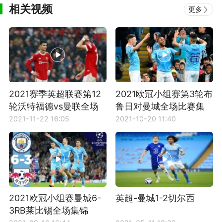
相关视频
更多
2021赛季英超联赛第12
2021欧冠小组赛第3轮布
轮沃特福德vs曼联全场
鲁日对曼城全场比赛集
比赛集锦
锦
2021-11-22 16:05
2021-10-20 11:40
2021欧冠小组赛曼城6-
英超-曼城1-2切尔西
3RB莱比锡全场集锦