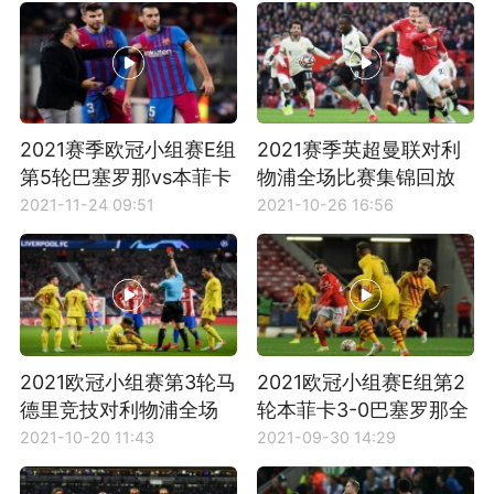
2021赛季欧冠小组赛E组
2021赛季英超曼联对利
第5轮巴塞罗那vs本菲卡
物浦全场比赛集锦回放
全场集锦
2021-11-24 09:51
2021-10-26 16:56
2021欧冠小组赛第3轮马
2021欧冠小组赛E组第2
德里竞技对利物浦全场
轮本菲卡3-0巴塞罗那全
比赛集锦
场比赛集锦
2021-10-20 11:43
2021-09-30 14:29