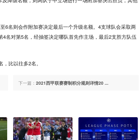
军及降级名额，则两队于中立场进行一场附加赛决出胜负，其他
至6名则会作附加赛决定最后一个升级名额。4支球队会采取两
第4名对第5名，经抽签决定哪队首先作主场，最后2支胜方队伍
7名，比以往多2名。
下一篇：
2021西甲联赛赛制积分规则详情20 ...