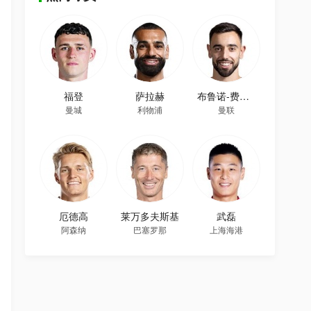
福登
萨拉赫
布鲁诺-费尔南德斯
曼城
利物浦
曼联
厄德高
莱万多夫斯基
武磊
阿森纳
巴塞罗那
上海海港