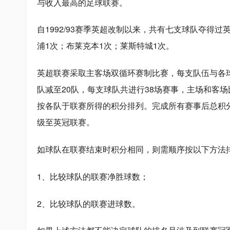
与收入最高的足球联赛。
自1992/93赛季英超改制以来，共有七支球队夺得过
浦1次；布莱克本1次；莱斯特城1次。
英超联赛采取主客场双循环赛制比赛，每支队伍与各球队
队减至20队，每支球队共进行38场赛事，主场和客场
按各队于联赛所得的积分排列。完成所有赛事后总积
级至英冠联赛。
如球队在联赛结束时积分相同，则需顺序按以下方法
1、比较球队的联赛净胜球数；
2、比较球队的联赛进球数。