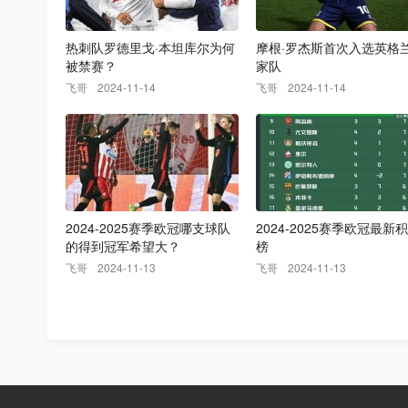
热刺队罗德里戈·本坦库尔为何
摩根·罗杰斯首次入选英格
被禁赛？
家队
飞哥
2024-11-14
飞哥
2024-11-14
2024-2025赛季欧冠哪支球队
2024-2025赛季欧冠最新
的得到冠军希望大？
榜
飞哥
2024-11-13
飞哥
2024-11-13