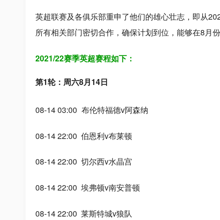
英超联赛及各俱乐部重申了他们的雄心壮志，即从202
所有相关部门密切合作，确保计划到位，能够在8月
2021/22赛季英超赛程如下：
第1轮：周六8月14日
08-14 03:00
布伦特福德v阿森纳
08-14 22:00 伯恩利v布莱顿
08-14 22:00 切尔西v水晶宫
08-14 22:00 埃弗顿v南安普顿
08-14 22:00 莱斯特城v狼队