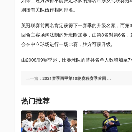
如果上述方法都不能决定球队的排名且涉及到联赛冠
则按有关队伍作相同排名。
英冠联赛前两名肯定获得下一赛季的升级名额，而第3
回合主客场淘汰制的升班附加赛，由第3名对第6名，
会在中立球场进行一场比赛，胜方可获升级。
由2008/09赛季起，比赛球队的替补名单人数增加至
上一篇：
2021赛季西甲第10轮赛程赛季首回 ...
热门推荐