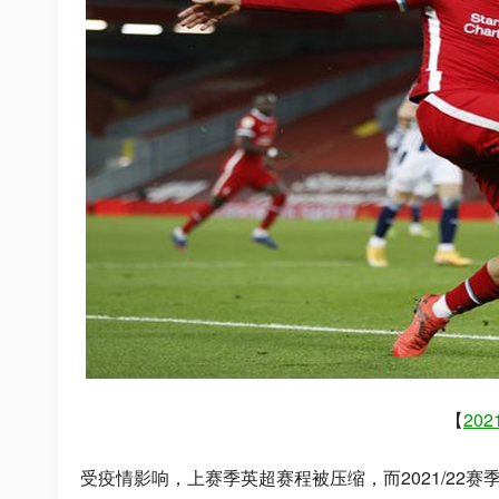
【
20
受疫情影响，上赛季英超赛程被压缩，而2021/22赛