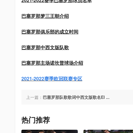
2021-2022赛季巴塞罗那球员名单
巴塞罗那梦三王朝介绍
巴塞罗那俱乐部的成立时间
巴塞罗那中西文版队歌
巴塞罗那主场诺坎普球场介绍
2021-2022赛季欧冠联赛专区
上一篇：
巴塞罗那队歌歌词中西文版歌名El ...
热门推荐