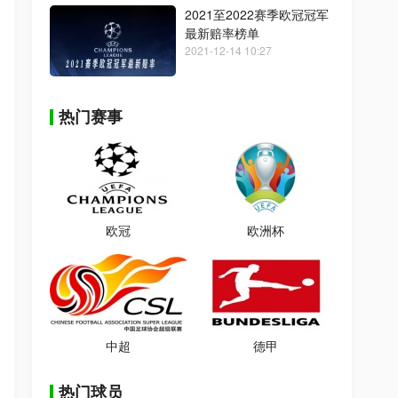
2021至2022赛季欧冠冠军
最新赔率榜单
2021-12-14 10:27
热门赛事
欧冠
欧洲杯
中超
德甲
热门球员