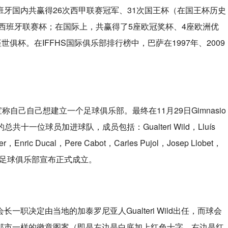
牙国内共赢得26次西甲联赛冠军、31次国王杯（在国王杯历史
座西班牙联赛杯；在国际上，共赢得了5座欧冠奖杯、4座欧洲优
俱杯。在IFFHS国际俱乐部排行榜中，巴萨在1997年、2009
宣称自己自己想建立一个足球俱乐部。最终在11月29日Gimnasio
一位球员加进球队，成员包括：Gualteri Wild，Lluís
ier，Enric Ducal，Pere Cabot，Carles Pujol，Josep Llobet，
天巴塞罗那足球俱乐部宣布正式成立。
职决定由当地的加泰罗尼亚人Gualteri Wild出任，而球会
那市一样的徽章图案（即是左边是白底加上红色十字，右边是红