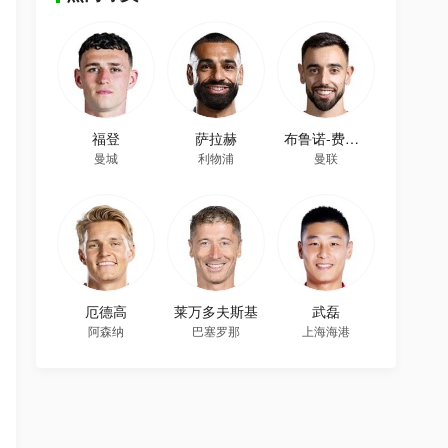
福登
萨拉赫
布鲁诺-费尔南德斯
曼城
利物浦
曼联
厄德高
莱万多夫斯基
武磊
阿森纳
巴塞罗那
上海海港