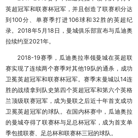
英超冠军和联赛杯冠军，并且创造了联赛积分达
到100分、单赛季打进106球和32胜的英超纪
录。2018年5月18日，曼城俱乐部宣布与瓜迪奥
拉续约至2021年。
2018-19赛季，瓜迪奥拉率领曼城在英超联
赛实现了连续两个赛季对其他19队的通杀，成功
卫冕英超冠军和联赛杯冠军。赛季末曼城以14连
胜的战绩拿到队史第四个英超冠军和第六个英格
兰顶级联赛冠军，成为曼联之后近十年首支成功
卫冕英超冠军的球队。在国内杯赛中，瓜迪奥拉
的曼城夺得了联赛杯与足总杯冠军，成为首支单
季包揽联赛、足总杯和联赛杯三冠的球队。