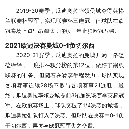
2019-20赛季，瓜迪奥拉率领曼城夺得英格
兰联赛杯冠军，实现联赛杯三连冠。但球队在欧
冠赛场上遭里昂淘汰，连续三年止步欧冠八强。
2021欧冠决赛曼城0-1负切尔西
2020-21赛季，瓜迪奥拉的曼城开局一路磕
磕绊绊，一度排在积分榜的第12位，做好了踢欧
联杯的准备。但随着在赛季半程发力，球队实现
各项赛事连续28场不败与各项赛事21连胜。最
终，瓜迪奥拉率领曼城提前3轮加冕该赛季英超冠
军。在欧冠赛场上，球队突破了1/4决赛的城墙，
瓜迪奥拉带队打入了决赛。但球队在决赛中0-1负
于切尔西，再度与欧冠冠军失之交臂。