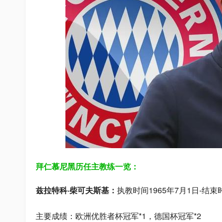
拜仁慕尼黑历任主教练一览：
兹拉特科·柴可夫斯基
：
执教时间1965年7月1日-结束时
主要成绩：欧洲优胜者杯冠军*1，德国杯冠军*2