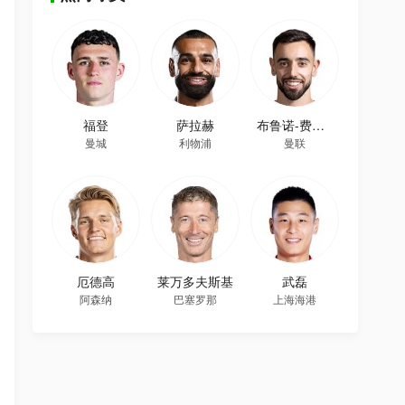
福登
萨拉赫
布鲁诺-费尔南德斯
曼城
利物浦
曼联
厄德高
莱万多夫斯基
武磊
阿森纳
巴塞罗那
上海海港