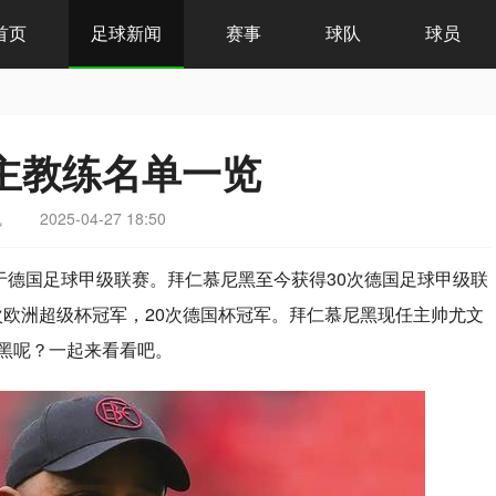
首页
足球新闻
赛事
球队
球员
主教练名单一览
魂
2025-04-27 18:50
属于德国足球甲级联赛。拜仁慕尼黑至今获得30次德国足球甲级联
次欧洲超级杯冠军，20次德国杯冠军。拜仁慕尼黑现任主帅尤文
黑呢？一起来看看吧。