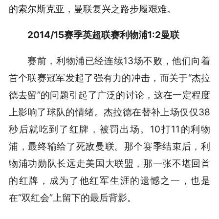
的索尔斯克亚，曼联复兴之路步履艰难。
2014/15赛季英超联赛利物浦1:2曼联
赛前，利物浦已经连续13场不败，他们向着
首个联赛冠军发起了强有力的冲击，而关于“杰拉
德去留”的问题引起了广泛的讨论，这在一定程度
上影响了球队的情绪。杰拉德在替补上场仅仅38
秒后就吃到了红牌，被罚出场。10打11的利物
浦，最终输给了死敌曼联。那个赛季结束后，利
物浦功勋队长远走美国大联盟，那一张不堪回首
的红牌，成为了他红军生涯的遗憾之一，也是
在“双红会”上留下的最后背影。