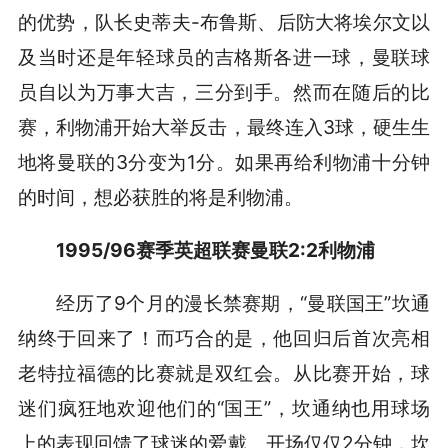
的优势，队长史蒂夫-布鲁斯、后防大将埃尔文以
及当时还是年轻球员的吉格斯各进一球，曼联球
员自以为万事大吉，三分到手。然而在随后的比
赛，利物浦开始大举反击，最终连入3球，硬生生
地将曼联的3分变为1分。如果再给利物浦十分钟
的时间，想必获胜的将是利物浦。
1995/96赛季英超联赛曼联2:2利物浦
经历了9个月的漫长禁赛期，“曼联国王”坎通
纳终于回来了！而巧合的是，他回归后首次亮相
老特拉福德的比赛就是双红会。从比赛开始，球
迷们疯狂地欢迎他们的“国王”，坎通纳也用球场
上的表现回馈了球迷的爱戴。开场仅仅2分钟，坎