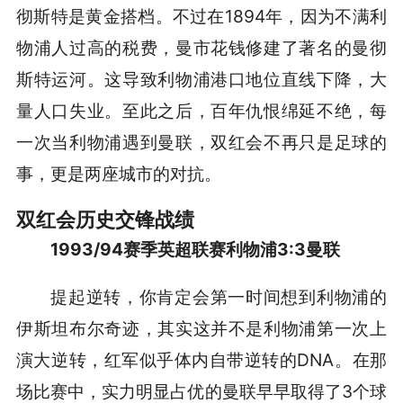
彻斯特是黄金搭档。不过在1894年，因为不满利
物浦人过高的税费，曼市花钱修建了著名的曼彻
斯特运河。这导致利物浦港口地位直线下降，大
量人口失业。至此之后，百年仇恨绵延不绝，每
一次当利物浦遇到曼联，双红会不再只是足球的
事，更是两座城市的对抗。
双红会历史交锋战绩
1993/94赛季英超联赛利物浦3:3曼联
提起逆转，你肯定会第一时间想到利物浦的
伊斯坦布尔奇迹，其实这并不是利物浦第一次上
演大逆转，红军似乎体内自带逆转的DNA。在那
场比赛中，实力明显占优的曼联早早取得了3个球