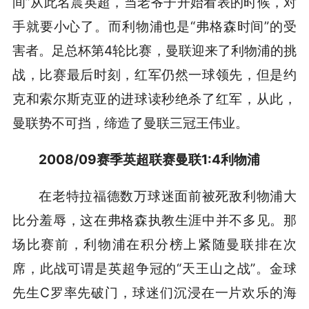
间”从此名震英超，当老爷子开始看表的时候，对
手就要小心了。而利物浦也是“弗格森时间”的受
害者。足总杯第4轮比赛，曼联迎来了利物浦的挑
战，比赛最后时刻，红军仍然一球领先，但是约
克和索尔斯克亚的进球读秒绝杀了红军，从此，
曼联势不可挡，缔造了曼联三冠王伟业。
2008/09赛季英超联赛曼联1:4利物浦
在老特拉福德数万球迷面前被死敌利物浦大
比分羞辱，这在弗格森执教生涯中并不多见。那
场比赛前，利物浦在积分榜上紧随曼联排在次
席，此战可谓是英超争冠的“天王山之战”。金球
先生C罗率先破门，球迷们沉浸在一片欢乐的海