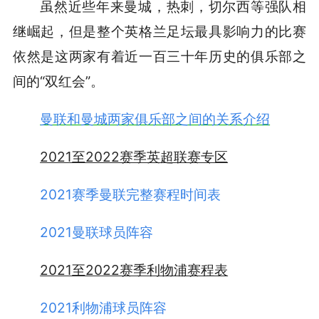
虽然近些年来曼城，热刺，切尔西等强队相
继崛起，但是整个英格兰足坛最具影响力的比赛
依然是这两家有着近一百三十年历史的俱乐部之
间的“双红会”。
曼联和曼城两家俱乐部之间的关系介绍
2021至2022赛季英超联赛专区
2021赛季曼联完整赛程时间表
2021曼联球员阵容
2021至2022赛季利物浦赛程表
2021利物浦球员阵容