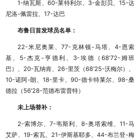
1-纳瓦斯、60-莱特利尔、3-金彭贝、15-达
尼洛-佩雷拉、17-达巴
布鲁日首发
球员名单
：
22-米尼奥莱、77-克林顿-马塔、4-恩索
基、5-杰克-亨德利、3-埃德（68'72-姆班
巴）、20-瓦纳肯、26-里茨（68'25-沃梅尔）、
10-诺阿-朗、18-里卡、90-德卡特莱尔、98-桑
德拉（56'28-范德布雷普特）
未上场替补：
2-索博尔、7-韦斯利、8-奥塔索维、11-马
艾萨、19-索瓦、21-伊斯基耶多、44-布兰登-梅