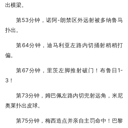
出横梁。
第53分钟，诺阿-朗禁区外远射被多纳鲁马
扑出。
第64分钟，迪马利亚左路内切捅射稍稍打
偏。
第67分钟，里茨左脚推射破门！布鲁日1-
3！
第73分钟，姆巴佩左路内切兜射远角，米尼
奥莱扑出皮球。
第75分钟，梅西造点并亲自主罚命中！巴黎