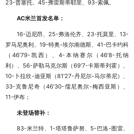
23-普塞托、45-弗雷斯蒂耶里、93-索佩。
AC米兰首发
名单
：
16-迈尼昂、25-弗洛伦齐、23-托莫里、13-
罗马尼奥利、19-特奥-埃尔南德斯、41-巴卡约科
（46'79-凯西）、4-本纳赛尔（46'8-托纳
利）、56-萨勒马克尔斯（69'7-卡斯蒂列霍）、
10-卜拉欣-迪亚斯（81'27-丹尼尔-马尔蒂尼）、
33-克鲁尼奇（46'30-儒尼奥尔-梅西亚斯）、
11-伊布；
未登场替补：
83-米兰特、1-塔塔鲁萨努、5-巴洛-图雷、