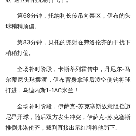
第68分钟，托纳利长传吊向禁区，伊布的头
球稍稍顶偏。
第83分钟，贝托的兜射在弗洛伦齐的干扰下
稍稍打偏。
全场补时阶段，卡斯蒂列霍传中，丹尼尔-马
尔蒂尼头球摆渡，伊布背身拿球后凌空侧钩将球
打进，乌迪内斯1-1AC米兰！
全场补时阶段，伊萨克-苏克塞斯故意阻挡迈
尼昂开球，随后双方发生冲突，伊萨克-苏克塞斯
推倒弗洛伦齐，裁判直接出示红牌将他罚下。