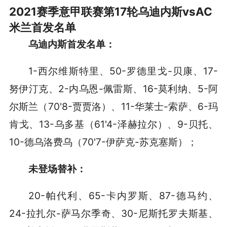
2021赛季意甲联赛第17轮乌迪内斯vsAC
米兰首发名单
乌迪内斯首发名单：
1-西尔维斯特里、50-罗德里戈-贝康、17-
努伊汀克、2-内乌恩-佩雷斯、16-莫利纳、5-阿
尔斯兰（70'8-贾贾洛）、11-华莱士-索萨、6-玛
肯戈、13-乌多基（61'4-泽赫拉尔）、9-贝托、
10-德乌洛费乌（70'7-伊萨克-苏克塞斯）；
未登场替补：
20-帕代利、65-卡内罗斯、87-德马约、
24-拉扎尔-萨马尔季奇、30-尼斯托罗夫斯基、