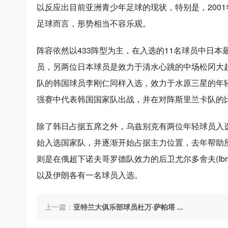
以反应出目前亚洲青少年足球的现状，特别是，2001
足球而言，形势相当不容乐观。
阵容依然以433阵型为主，在入选的11名球员中日
员，另两位日本球员是效力于清水心跳的中场松冈大
队的韩国球员李刚仁同样入选，效力于水原三星的年
强赛中代表韩国国家队出战，并在对阵斯里兰卡队的
除了韩日占据五席之外，乌兹别克有两位年轻球员入选，一位是
始入选国家队，并逐渐开始占据主力位置，去年帮助
则是在俄超下诺夫哥罗德队效力的后卫尤尔多舍夫(Ibrokhi
以及伊朗各有一名球员入选。
上一篇：
亚特兰大俱乐部球员杜万·萨帕塔 ...