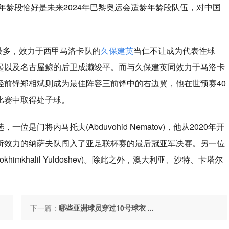
年龄段恰好是未来2024年巴黎奥运会适龄年龄段队伍，对中国
本最多，效力于西甲马洛卡队的
久保建英
当仁不让成为代表性球
起以及名古屋鲸的后卫成濑竣平。而与久保建英同效力于马洛卡
轻前锋郑相斌则成为最佳阵容三前锋中的右边翼，他在世预赛40
比赛中取得处子球。
门将内马托夫(Abduvohid Nematov)，他从2020年开
所效力的纳萨夫队闯入了亚足联杯赛的最后冠亚军决赛。另一位
mkhalil Yuldoshev)。除此之外，澳大利亚、沙特、卡塔尔
下一篇：
哪些亚洲球员穿过10号球衣 ...