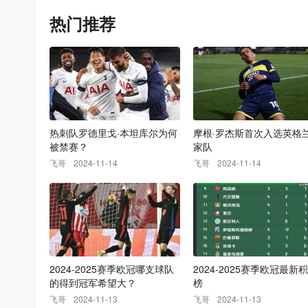
热门推荐
热刺队罗德里戈·本坦库尔为何
摩根·罗杰斯首次入选英格
被禁赛？
家队
飞哥
2024-11-14
飞哥
2024-11-14
2024-2025赛季欧冠哪支球队
2024-2025赛季欧冠最新
的得到冠军希望大？
榜
飞哥
2024-11-13
飞哥
2024-11-13