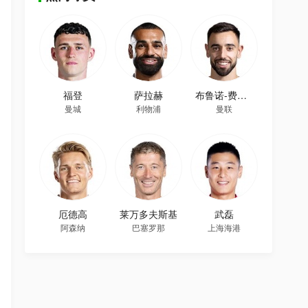
福登
萨拉赫
布鲁诺-费尔南德斯
曼城
利物浦
曼联
厄德高
莱万多夫斯基
武磊
阿森纳
巴塞罗那
上海海港