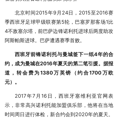
北京时间2015年9月24日，2015至2016赛
季西班牙足球甲级联赛第5轮，巴塞罗那客场1比
4不敌塞尔塔，前巴萨边锋诺利托进球后两度助攻
阿斯帕斯进球。巴萨遭遇赛季首败。
西班牙前锋诺利托与曼城签下一纸4年的合
约，成为曼城在2016年夏天的第二笔引援。据报
道，转会费为1380万英镑（约合1700万欧
元）。
2017年7月16日，西班牙塞维利亚官网表
示，非常高兴诺利托能加盟俱乐部，他将在当地
时间周日进行体检，新合约会到2020年的夏天。