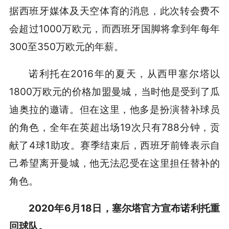
据西班牙媒体及天空体育的消息，此次转会费不
会超过1000万欧元，而西班牙国脚将拿到年每年
300至350万欧元的年薪。
诺利托在2016年的夏天，从西甲塞尔塔以
1800万欧元的价格加盟曼城，当时他是受到了瓜
迪奥拉的邀请。但在这里，他多是扮演替补球员
的角色，全年在英超出场19次只有788分钟，贡
献了4球1助攻。赛季结束后，西班牙前锋表示自
己希望离开曼城，他无法忍受在这里担任替补的
角色。
2020年6月18日，塞尔塔官方宣布诺利托重
回球队。