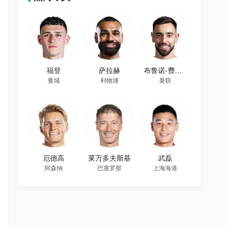
福登
萨拉赫
布鲁诺-费尔南德斯
曼城
利物浦
曼联
厄德高
莱万多夫斯基
武磊
阿森纳
巴塞罗那
上海海港