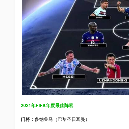
2021年FIFA年度最佳阵容
门将：
多纳鲁马（巴黎圣日耳曼）