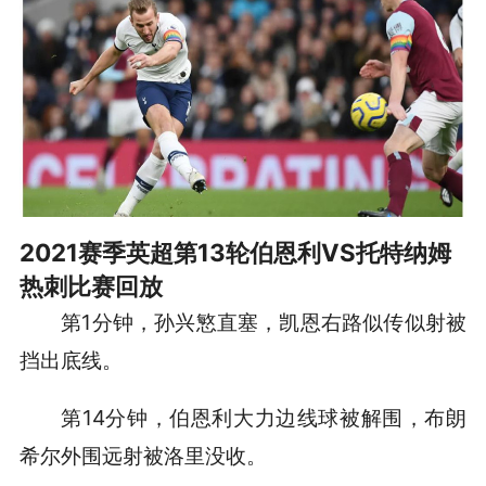
2021赛季英超第13轮伯恩利VS托特纳姆
热刺比赛回放
第1分钟，孙兴慜直塞，凯恩右路似传似射被
挡出底线。
第14分钟，伯恩利大力边线球被解围，布朗
希尔外围远射被洛里没收。