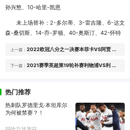
孙兴慜、10-哈里-凯恩
未上场替补：2-多尔蒂、3-雷吉隆、6-达文
森-桑切斯、14-乔-罗顿、40-奥斯汀、42-怀特
2022欧冠八分之一决赛本菲卡VS阿贾 ...
上一篇：
2021赛季英超第19轮补赛利物浦VS利 ...
下一篇：
热门推荐
热刺队罗德里戈·本坦库尔
为何被禁赛？！
2024-11-14 16:22