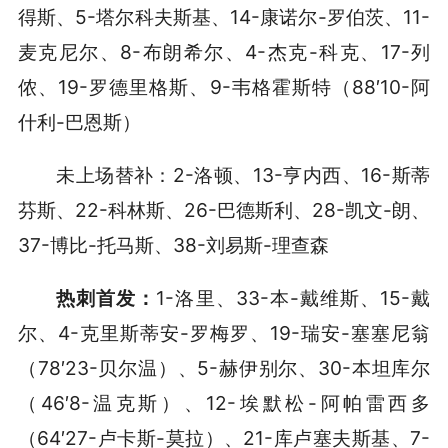
得斯、5-塔尔科夫斯基、14-康诺尔-罗伯茨、11-
麦克尼尔、8-布朗希尔、4-杰克-科克、17-列
侬、19-罗德里格斯、9-韦格霍斯特（88′10-阿
什利-巴恩斯）
未上场替补：2-洛顿、13-亨内西、16-斯蒂
芬斯、22-科林斯、26-巴德斯利、28-凯文-朗、
37-博比-托马斯、38-刘易斯-理查森
热刺首发：
1-洛里、33-本-戴维斯、15-戴
尔、4-克里斯蒂安-罗梅罗、19-瑞安-塞塞尼翁
（78′23-贝尔温）、5-赫伊别尔、30-本坦库尔
（46′8-温克斯）、12-埃默松-阿帕雷西多
（64′27-卢卡斯-莫拉）、21-库卢塞夫斯基、7-