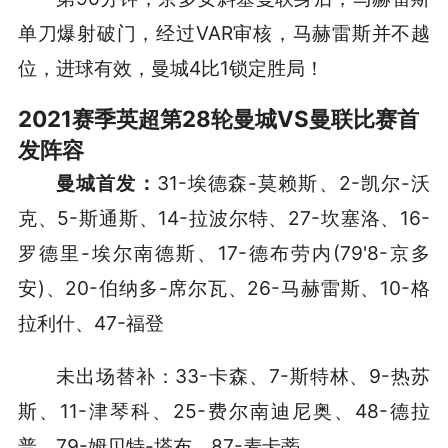
单刀爆射破门，经过VAR审核，马赫雷斯并不越
位，进球有效，曼城4比1锁定胜局！
2021赛季英超第28轮曼城VS曼联比赛首
发阵容
曼城首发：
31-埃德森-莫赖斯、2-凯尔-沃
克、5-斯通斯、14-拉波尔特、27-坎塞洛、16-
罗德里-埃尔南德斯、17-德布劳内(79'8-京多
安)、20-伯纳多-席尔瓦、26-马赫雷斯、10-格
拉利什、47-福登
未出场替补：33-卡森、7-斯特林、9-热苏
斯、11-津琴科、25-费尔南迪尼奥、48-德拉
普、79-姆贝特-塔布、87-麦卡蒂