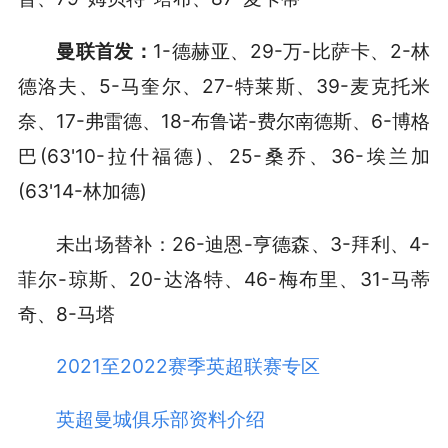
曼联首发：
1-德赫亚、29-万-比萨卡、2-林
德洛夫、5-马奎尔、27-特莱斯、39-麦克托米
奈、17-弗雷德、18-布鲁诺-费尔南德斯、6-博格
巴(63'10-拉什福德)、25-桑乔、36-埃兰加
(63'14-林加德)
未出场替补：26-迪恩-亨德森、3-拜利、4-
菲尔-琼斯、20-达洛特、46-梅布里、31-马蒂
奇、8-马塔
2021至2022赛季英超联赛专区
英超曼城俱乐部资料介绍