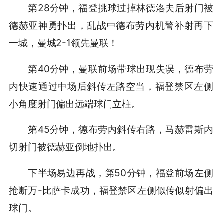
第28分钟，福登挑球过掉林德洛夫后射门被
德赫亚神勇扑出，乱战中德布劳内机警补射再下
一城，曼城2-1领先曼联！
第40分钟，曼联前场带球出现失误，德布劳
内快速通过中场后斜传左路空当，福登禁区左侧
小角度射门偏出远端球门立柱。
第45分钟，德布劳内斜传右路，马赫雷斯内
切射门被德赫亚倒地扑出。
下半场易边再战，第50分钟，福登前场左侧
抢断万-比萨卡成功，福登禁区左侧似传似射偏出
球门。