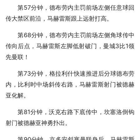
第57分钟，德布劳内主罚前场左侧任意球回
传大禁区前沿，马赫雷斯跟上远射打高。
第68分钟，德布劳内主罚前场左侧角球传中
传向后点，马赫雷斯左脚低射破门，曼城3比1领
先曼联！
第73分钟，格拉利什快速推进后分球德布劳
内，比利时中场斜传右路，马赫雷斯射门被德赫
亚化解。
第81分钟，沃克右路下底传中，坎塞洛倒钩
射门被德赫亚神勇扑出。
第90分钟，京多安斜塞曼联身后，马赫雷斯