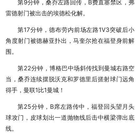
第9分钟，桑乔左路回传，B费直塞禁区，弗
雷德射门被出击的埃德松化解。
第17分钟，德布劳内前场左路1V3突破后小
角度射门被德赫亚扑出，马奎尔抢在福登身前解
围。
第22分钟，博格巴中场斜传找到曼城右路空
当，桑乔连续摆脱沃克和罗德里后搓射球门远角
得手，曼联1比1曼城！
第25分钟，B席左路传中，福登回头望月头
球攻门，皮球划出一道抛物线后击中横梁弹出底
线。