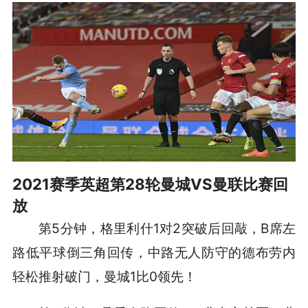
2021赛季英超第28轮曼城VS曼联比赛回
放
第5分钟，格里利什1对2突破后回敲，B席左
路低平球倒三角回传，中路无人防守的德布劳内
轻松推射破门，曼城1比0领先！