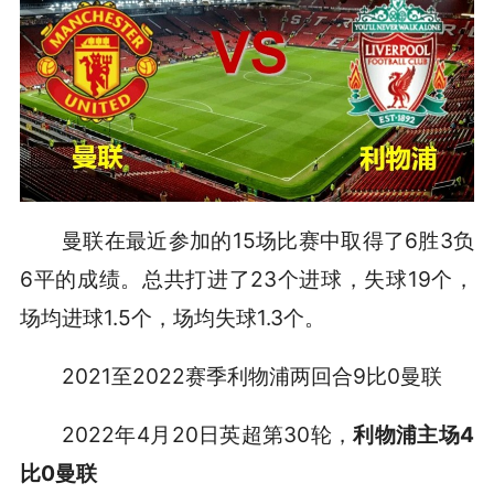
曼联在最近参加的15场比赛中取得了6胜3负
6平的成绩。总共打进了23个进球，失球19个，
场均进球1.5个，场均失球1.3个。
2021至2022赛季利物浦两回合9比0曼联
2022年4月20日英超第30轮，
利物浦主场4
比0曼联