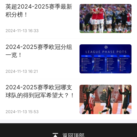
英超2024-2025赛季最新
积分榜！
2024-11-13 16:33
2024-2025赛季欧冠分组
一览！
2024-11-13 16:21
2024-2025赛季欧冠哪支
球队的得到冠军希望大？！
2024-11-13 15:53
返回顶部