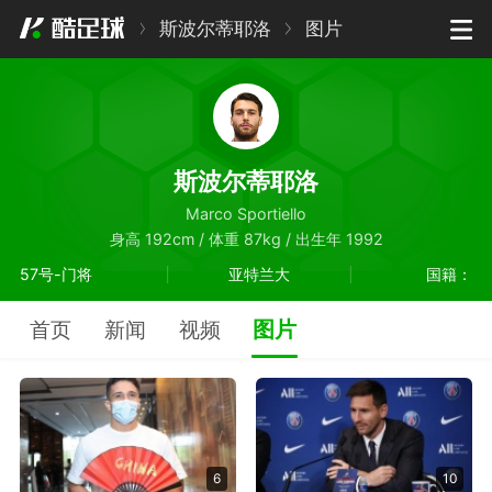
斯波尔蒂耶洛
图片
斯波尔蒂耶洛
Marco Sportiello
身高 192cm / 体重 87kg / 出生年 1992
57号-门将
亚特兰大
国籍：
图片
首页
新闻
视频
6
10