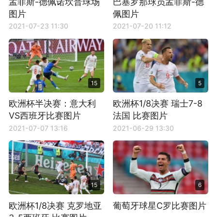
孟菲斯-德佩诺坎普球场
巴塞罗那球员孟菲斯-德
图片
佩图片
2021-07-23 11:30
2021-07-20 11:12
15
5
欧洲杯半决赛：意大利
欧洲杯1/8决赛 瑞士7-8
VS西班牙比赛图片
法国 比赛图片
2021-07-07 13:16
2021-06-29 13:30
15
6
欧洲杯1/8决赛 克罗地亚
葡萄牙球星C罗比赛图片