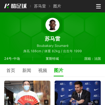
苏马雷
图片
苏马雷
Boubakary Soumaré
身高 188cm / 体重 82kg / 出生年 1999
24号-中场
莱斯特城
国籍：法国
图片
首页
新闻
视频
6
10