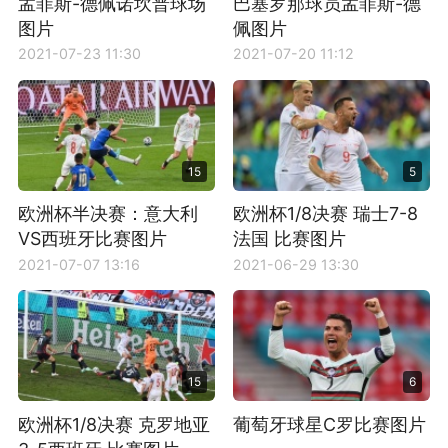
孟菲斯-德佩诺坎普球场
巴塞罗那球员孟菲斯-德
图片
佩图片
2021-07-23 11:30
2021-07-20 11:12
15
5
欧洲杯半决赛：意大利
欧洲杯1/8决赛 瑞士7-8
VS西班牙比赛图片
法国 比赛图片
2021-07-07 13:16
2021-06-29 13:30
15
6
欧洲杯1/8决赛 克罗地亚
葡萄牙球星C罗比赛图片