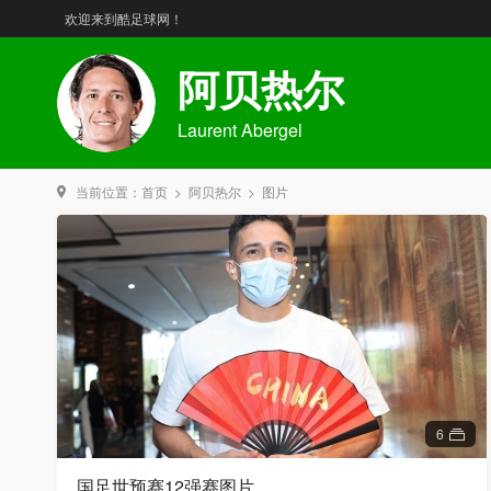
欢迎来到酷足球网！
阿贝热尔
Laurent Abergel
当前位置：
首页
>
阿贝热尔
>
图片
6
国足世预赛12强赛图片