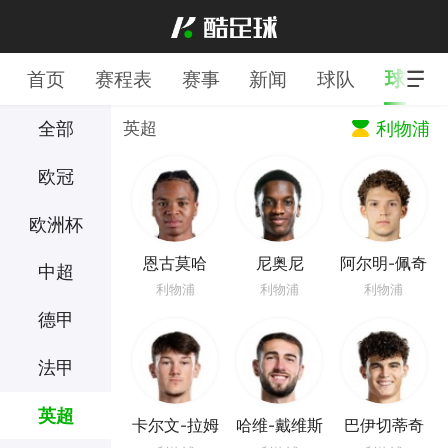
球员
首页
赛程表
赛事
新闻
球队
全部
英超
利物浦
欧冠
欧洲杯
恩古莫哈
尼奥尼
阿尔明-佩奇
中超
利物浦
利物浦
利物浦
德甲
法甲
英超
卡尔文-拉姆
哈维-戴维斯
巴伊切蒂奇