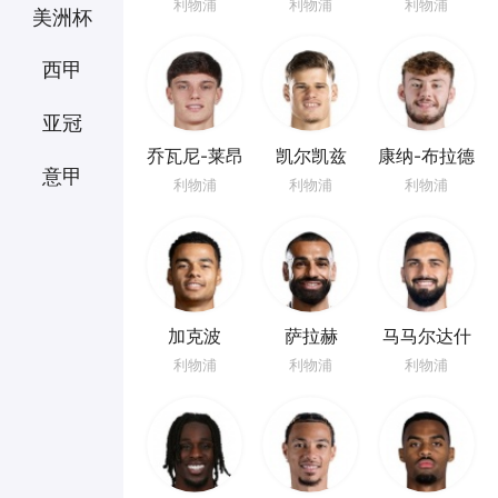
齐
利物浦
利物浦
利物浦
美洲杯
西甲
亚冠
乔瓦尼-莱昂
凯尔凯兹
康纳-布拉德
意甲
尼
利
利物浦
利物浦
利物浦
加克波
萨拉赫
马马尔达什
维利
利物浦
利物浦
利物浦