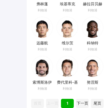
弗林蓬
埃基蒂克
赫拉芬贝赫
利物浦
利物浦
利物浦
远藤航
维尔茨
科纳特
利物浦
利物浦
利物浦
索博斯洛伊
费代里科-基
努涅斯
耶萨
利物浦
利物浦
利物浦
首页
上一页
1
下一页
尾页