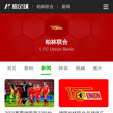
柏林联合
新闻
柏林联合
1. FC Union Berlin
新闻
首页
赛程
阵容
视频
图片