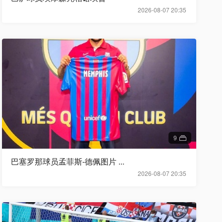
2026-08-07 20:35
9
巴塞罗那球员孟菲斯-德佩图片 ...
2026-08-07 20:35