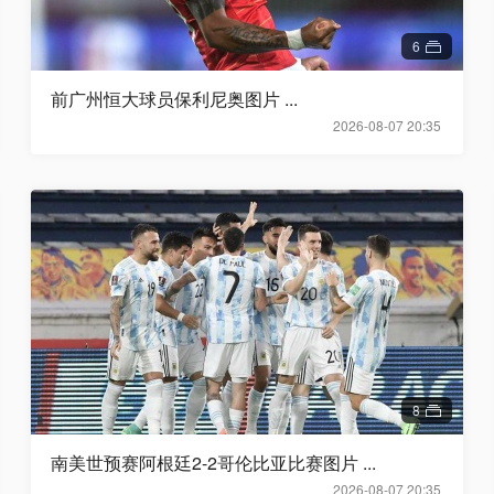
6
前广州恒大球员保利尼奥图片 ...
2026-08-07 20:35
8
南美世预赛阿根廷2-2哥伦比亚比赛图片 ...
2026-08-07 20:35