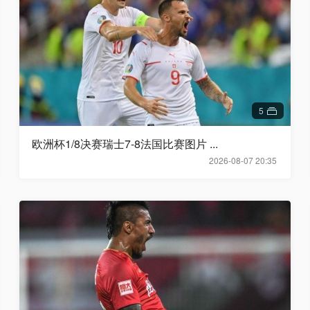
5
欧洲杯1/8决赛瑞士7-8法国比赛图片 ...
2026-08-07 20:35