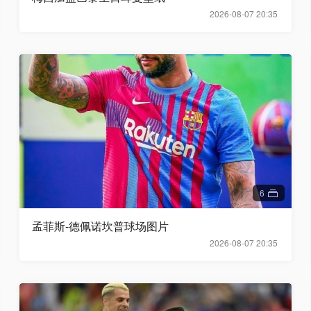
2026-08-07 20:35
6
孟菲斯-德佩诺坎普球场图片
2026-08-07 20:35