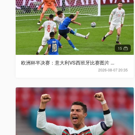
15
欧洲杯半决赛：意大利VS西班牙比赛图片 ...
2026-08-07 20:35