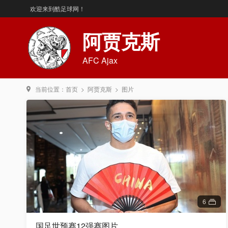
欢迎来到酷足球网！
阿贾克斯
AFC Ajax
当前位置：
首页
>
阿贾克斯
>
图片
6
国足世预赛12强赛图片