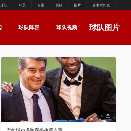
球队
球员
专题
视频
图片
赛事时间表
球队图片
闻
球队阵容
球队视频
12
巴萨球员埃摩森亮相诺坎普