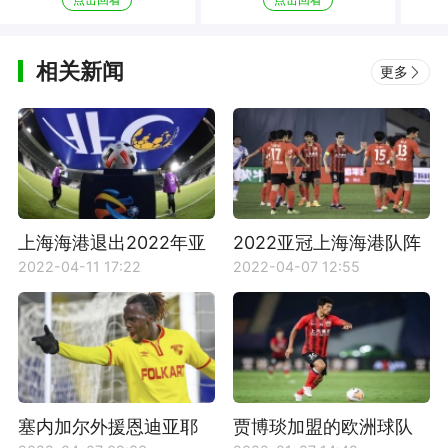
相关新闻
更多
上海海港退出2022年亚
2022亚冠上海海港队阵
冠联赛
容
2022-04-11 17:22
2022-04-07 12:55
塞内加尔外援恩迪亚耶
贾博琰加盟的欧洲球队