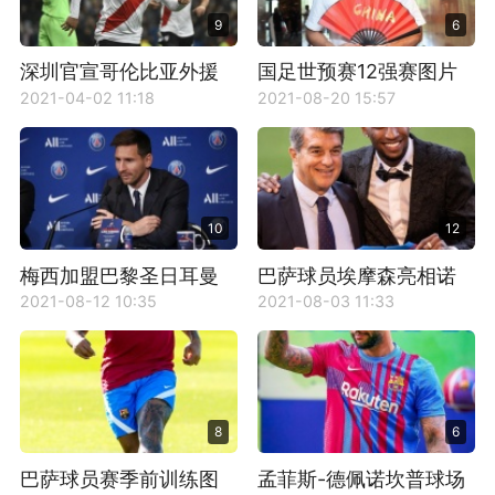
9
6
深圳官宣哥伦比亚外援
国足世预赛12强赛图片
金特罗加盟 转会费590
2021-04-02 11:18
2021-08-20 15:57
万欧有望成标王
10
12
梅西加盟巴黎圣日耳曼
巴萨球员埃摩森亮相诺
壁纸
坎普
2021-08-12 10:35
2021-08-03 11:33
8
6
巴萨球员赛季前训练图
孟菲斯-德佩诺坎普球场