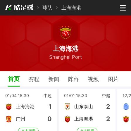
球队
上海海港
上海海港
Shanghai Port
首页
赛程
新闻
阵容
视频
图片
01/04 15:30
中超
01/01 15:30
中超
12/
1
2
上海海港
山东泰山
0
2
广州
上海海港
点击回看
点击回看