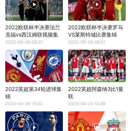
2022欧联杯半决赛法兰
2022欧联杯半决赛罗马
克福vs西汉姆联视频集
VS莱斯特城比赛集锦
锦
2022-05-06 09:37
2022-05-06 09:21
2022英超第34轮进球集
2022英超阿森纳3比1曼
锦
联
2022-04-26 13:40
2022-04-24 10:39