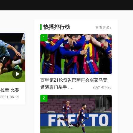
热播排行榜
查看更多>
1
西甲第21轮预告巴萨再会冤家马竞
遭遇豪门杀手 ...
2021-01-28
乌拉圭 比赛
2021-06-19
2