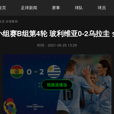
首页
足球新闻
赛事
球队
球员
拉圭 全场集锦
组赛B组第4轮 玻利维亚0-2乌拉圭
时间：2021-06-25 13:29
视频源播放