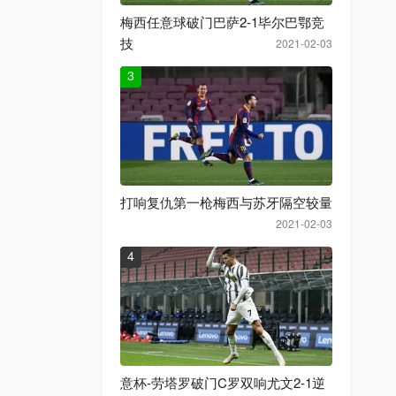
梅西任意球破门巴萨2-1毕尔巴鄂竞
技
2021-02-03
3
打响复仇第一枪梅西与苏牙隔空较量
2021-02-03
4
意杯-劳塔罗破门C罗双响尤文2-1逆