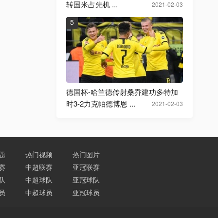
转国米占先机 ...
2021-02-03
5
德国杯-哈兰德传射桑乔建功多特加
时3-2力克帕德博恩 ...
2021-02-03
题
热门视频
热门图片
赛
中超联赛
亚冠联赛
队
中超球队
亚冠球队
员
中超球员
亚冠球员