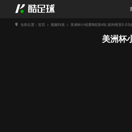
当前位置：
首页
>
视频列表
>
美洲杯小组赛B组第4轮 玻利维亚0-2乌
美洲杯小