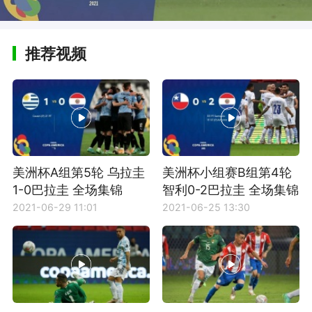
推荐视频
美洲杯A组第5轮 乌拉圭
美洲杯小组赛B组第4轮
1-0巴拉圭 全场集锦
智利0-2巴拉圭 全场集锦
2021-06-29 11:01
2021-06-25 13:30