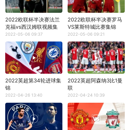
2022欧联杯半决赛法兰
2022欧联杯半决赛罗马
克福vs西汉姆联视频集
VS莱斯特城比赛集锦
锦
2022-05-06 09:37
2022-05-06 09:21
2022英超第34轮进球集
2022英超阿森纳3比1曼
锦
联
2022-04-26 13:40
2022-04-24 10:39