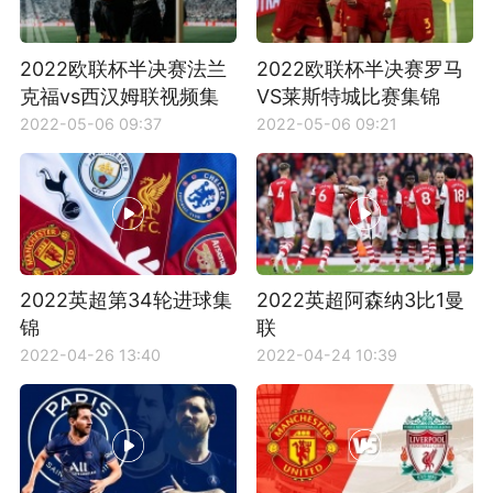
2022欧联杯半决赛法兰
2022欧联杯半决赛罗马
克福vs西汉姆联视频集
VS莱斯特城比赛集锦
锦
2022-05-06 09:37
2022-05-06 09:21
2022英超第34轮进球集
2022英超阿森纳3比1曼
锦
联
2022-04-26 13:40
2022-04-24 10:39