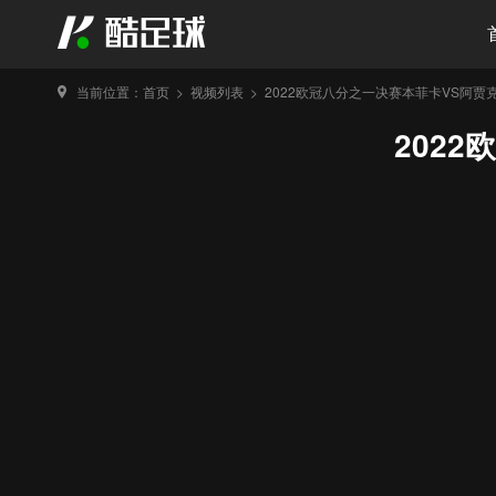
当前位置：
首页
>
视频列表
>
2022欧冠八分之一决赛本菲卡VS阿贾
202