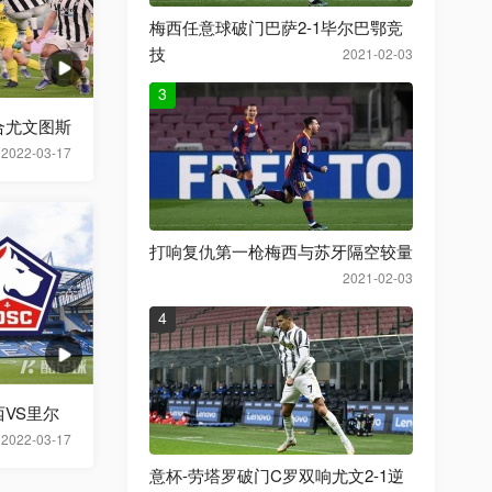
梅西任意球破门巴萨2-1毕尔巴鄂竞
技
2021-02-03
3
合尤文图斯
2022-03-17
打响复仇第一枪梅西与苏牙隔空较量
2021-02-03
4
西VS里尔
2022-03-17
意杯-劳塔罗破门C罗双响尤文2-1逆