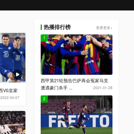
热播排行榜
查看更多>
1
西甲第21轮预告巴萨再会冤家马竞
遭遇豪门杀手 ...
2021-01-28
西VS皇家
2022-04-07
2