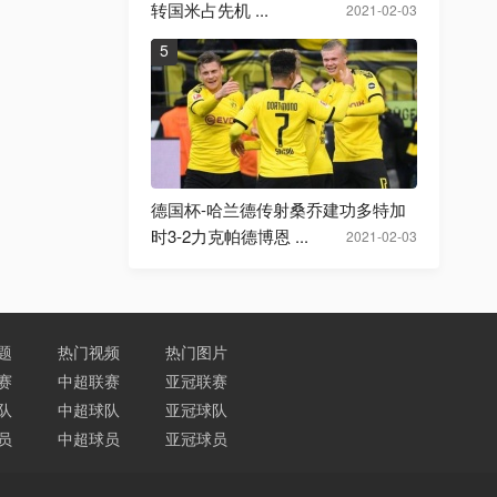
转国米占先机 ...
2021-02-03
5
德国杯-哈兰德传射桑乔建功多特加
时3-2力克帕德博恩 ...
2021-02-03
题
热门视频
热门图片
赛
中超联赛
亚冠联赛
队
中超球队
亚冠球队
员
中超球员
亚冠球员