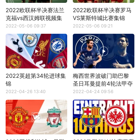
2022欧联杯半决赛法兰
2022欧联杯半决赛罗马
克福vs西汉姆联视频集
VS莱斯特城比赛集锦
锦
2022-05-06 09:37
2022-05-06 09:21
2022英超第34轮进球集
梅西世界波破门助巴黎
锦
圣日耳曼提前4轮法甲夺
冠
2022-04-26 13:40
2022-04-24 09:56