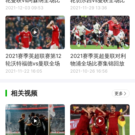
轮曼联vs阿森纳全场比
轮切尔西vs曼联全场比
赛集锦
赛回放
2021-12-03 09:53
2021-11-29 13:36
2021赛季英超联赛第12
2021赛季英超曼联对利
轮沃特福德vs曼联全场
物浦全场比赛集锦回放
比赛集锦
2021-11-22 16:05
2021-10-26 16:56
相关视频
更多