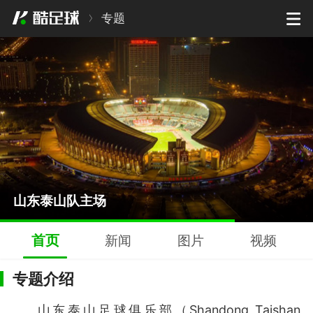
专题
主教练：郝伟
2022年赛程表
2022年球员名单
山东泰山队主场
主教练：郝伟
首页
新闻
图片
视频
专题介绍
山东泰山足球俱乐部（Shandong Taishan