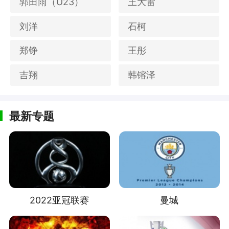
郭田雨（U23）
王大雷
刘洋
石柯
郑铮
王彤
吉翔
韩镕泽
最新专题
2022亚冠联赛
曼城