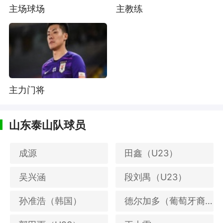
主场球场
主教练
主力门将
山东泰山队球员
成源
田鑫（U23）
吴兴涵
段刘禺（U23）
孙准浩（韩国）
德尔加多（葡萄牙裔中国籍）