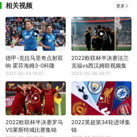
相关视频
更多
德甲-克拉马里奇点射双
2022欧联杯半决赛法兰
响 霍芬海姆3-0科隆
克福vs西汉姆联视频集
锦
2021-02-03 16:07
2022-05-06 09:37
2022欧联杯半决赛罗马
2022英超第34轮进球集
VS莱斯特城比赛集锦
锦