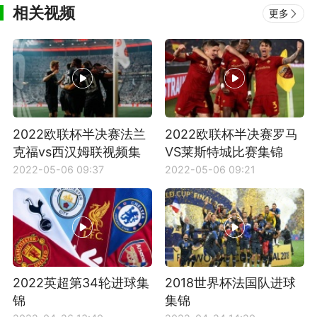
相关视频
更多
2022欧联杯半决赛法兰
2022欧联杯半决赛罗马
克福vs西汉姆联视频集
VS莱斯特城比赛集锦
锦
2022-05-06 09:37
2022-05-06 09:21
2022英超第34轮进球集
2018世界杯法国队进球
锦
集锦