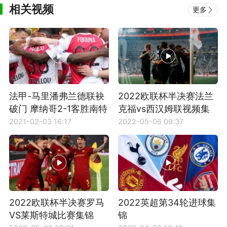
相关视频
更多
法甲-马里潘弗兰德联袂
2022欧联杯半决赛法兰
破门 摩纳哥2-1客胜南特
克福vs西汉姆联视频集
豪取5连胜
锦
2021-02-03 16:17
2022-05-06 09:37
2022欧联杯半决赛罗马
2022英超第34轮进球集
VS莱斯特城比赛集锦
锦